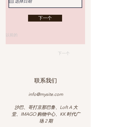
下一个
以前的
下一个
联系我们
info@mysite.com
沙巴、哥打京那巴鲁、Loft A 大
堂、IMAGO 购物中心、KK 时代广
场 2 期