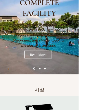
COMPLETE
FACILITY
Provide you with the facilities you
need such as pool, gym and
jogging track for sports lover or
playground, and children pool for
the kids all in 3rd floor.
Read More
시설